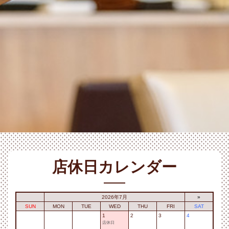
店休日カレンダー
2026年7月
»
SUN
MON
TUE
WED
THU
FRI
SAT
1
2
3
4
店休日