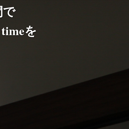
間で
imeを