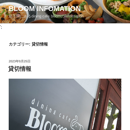
コ
BLOOM INFOMATION
ン
新下関にあるdining cafe bloomのInformation
テ
ン
';
ツ
へ
カテゴリー: 貸切情報
ス
キ
ッ
投
2023年9月25日
プ
稿
貸切情報
日: