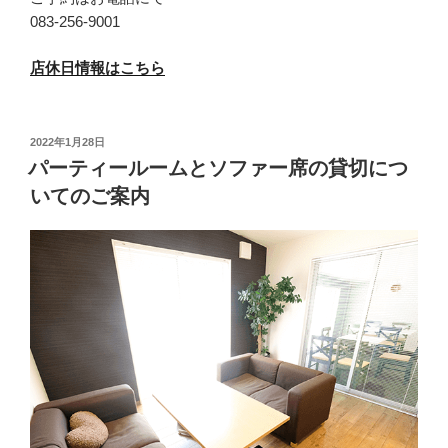
083-256-9001
店休日情報はこちら
投
2022年1月28日
稿
パーティールームとソファー席の貸切につ
日:
いてのご案内