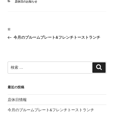
カ
店休日のお知らせ
テ
ゴ
リ
ー
投
過
前
稿
去
今月のブルームプレート&フレンチトーストランチ
ナ
の
ビ
投
稿
ゲ
ー
検
検
シ
索
索:
ョ
ン
最近の投稿
店休日情報
今月のブルームプレート&フレンチトーストランチ