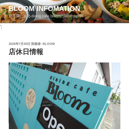
コ
BLOOM INFOMATION
ン
新下関にあるdining cafe bloomのInformation
テ
ン
';
ツ
へ
投
2026年7月30日
投稿者:
BLOOM
ス
稿
店休日情報
キ
日:
ッ
プ