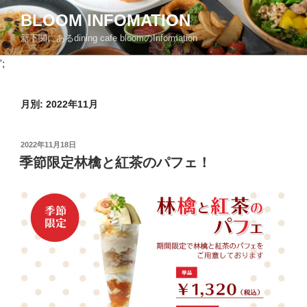
コ
BLOOM INFOMATION
ン
新下関にあるdining cafe bloomのInformation
テ
ン
';
ツ
へ
月別: 2022年11月
ス
キ
ッ
投
2022年11月18日
プ
稿
季節限定林檎と紅茶のパフェ！
日: