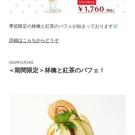
季節限定の林檎と紅茶のパフェが始まっております
詳細はこらちからどうぞ
投
2022年11月18日
稿
＜期間限定＞林檎と紅茶のパフェ！
日: