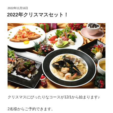
投
2022年11月16日
稿
2022年クリスマスセット！
日:
クリスマスにぴったりなコースが12/1から始まります♪
2名様からご予約できます。