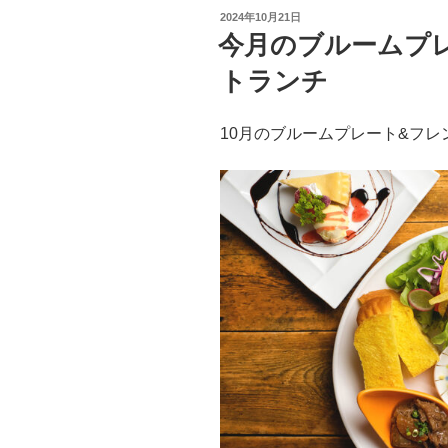
投
2024年10月21日
稿
今月のブルームプ
日:
トランチ
10月のブルームプレート&フ