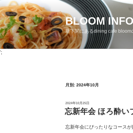
コ
ン
BLOOM INF
テ
ン
新下関にあるdining cafe bloomのI
ツ
へ
ス
';
キ
ッ
プ
月別: 2024年10月
投
2024年10月25日
稿
忘新年会 ほろ酔い
日:
忘新年会にぴったりなコースが