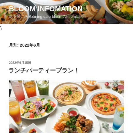
コ
BLOOM INFOMATION
ン
新下関にあるdining cafe bloomのInformation
テ
ン
';
ツ
へ
月別: 2022年6月
ス
キ
ッ
投
2022年6月15日
プ
稿
ランチパーティープラン！
日: