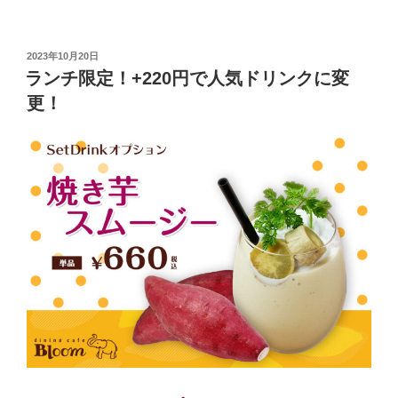
投
2023年10月20日
稿
ランチ限定！+220円で人気ドリンクに変
日:
更！