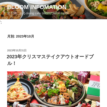
コ
BLOOM INFOMATION
ン
新下関にあるdining cafe bloomのInformation
テ
ン
';
ツ
へ
月別: 2023年10月
ス
キ
ッ
投
2023年10月31日
プ
稿
2023年クリスマステイクアウトオードブ
日:
ル！