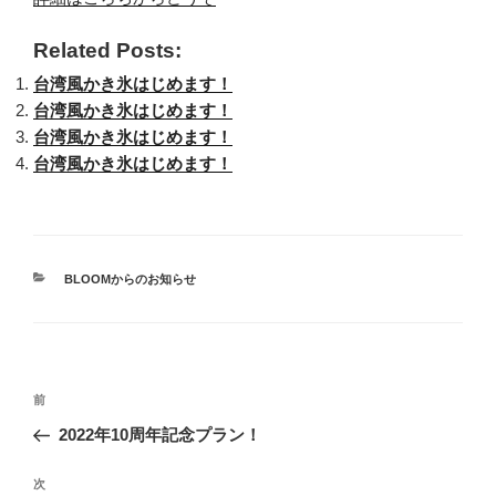
Related Posts:
台湾風かき氷はじめます！
台湾風かき氷はじめます！
台湾風かき氷はじめます！
台湾風かき氷はじめます！
カ
BLOOMからのお知らせ
テ
ゴ
リ
ー
投
過
前
稿
去
2022年10周年記念プラン！
ナ
の
ビ
投
次
次