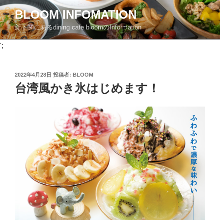
コ
BLOOM INFOMATION
ン
新下関にあるdining cafe bloomのInformation
テ
ン
';
ツ
へ
投
2022年4月28日
投稿者:
BLOOM
ス
稿
台湾風かき氷はじめます！
キ
日:
ッ
プ