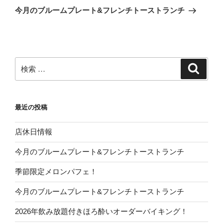
稿
ゲ
の
今月のブルームプレート&フレンチトーストランチ
投
ー
稿
シ
ョ
ン
検
検
索
索:
最近の投稿
店休日情報
今月のブルームプレート&フレンチトーストランチ
季節限定メロンパフェ！
今月のブルームプレート&フレンチトーストランチ
2026年飲み放題付きほろ酔いオーダーバイキング！