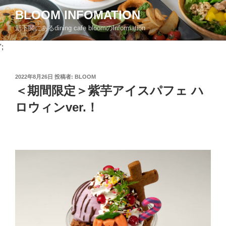
コ
BLOOM INFOMATION
ン
新下関にあるdining cafe bloomのInformation
テ
ン
';
ツ
へ
投
2022年8月26日
投稿者:
BLOOM
ス
稿
＜期間限定＞紫芋アイスパフェ ハ
キ
日:
ッ
ロウィンver.！
プ