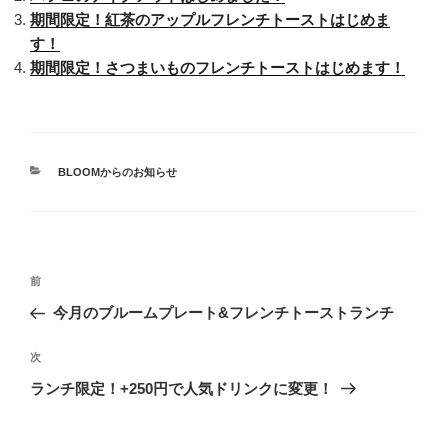
期間限定！紅茶のアップルフレンチトーストはじめま
す！
期間限定！さつまいものフレンチトーストはじめます！
カ
BLOOMからのお知らせ
テ
ゴ
リ
ー
投
過
前
稿
去
今月のブルームプレート&フレンチトーストランチ
ナ
の
ビ
投
次
次
稿
ゲ
の
ランチ限定！+250円で人気ドリンクに変更！
投
ー
稿
シ