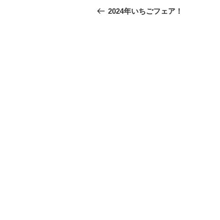
稿
去
2024年いちごフェア！
の
ナ
投
ビ
稿
ゲ
ー
シ
ョ
ン