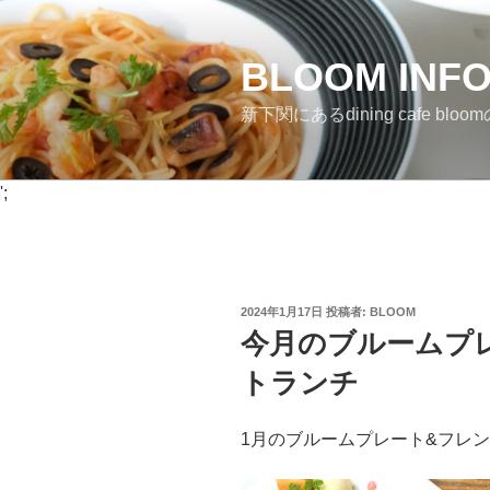
コ
ン
BLOOM INF
テ
ン
新下関にあるdining cafe bloomのI
ツ
へ
ス
';
キ
ッ
プ
投
2024年1月17日
投稿者:
BLOOM
稿
今月のブルームプ
日:
トランチ
1月のブルームプレート&フレ