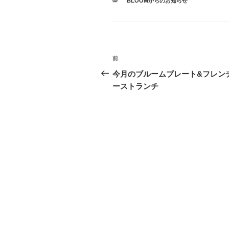
カ
BLOOMからのお知らせ
テ
ゴ
リ
ー
投
前
過
稿
去
今月のブルームプレート&フレン
の
ーストランチ
ナ
投
ビ
稿
ゲ
ー
シ
ョ
ン