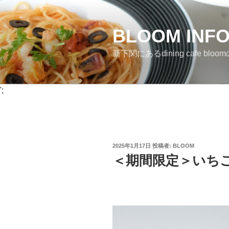
コ
ン
BLOOM INF
テ
ン
新下関にあるdining cafe bloomのI
ツ
へ
ス
';
キ
ッ
プ
投
2025年1月17日
投稿者:
BLOOM
稿
＜期間限定＞いち
日: