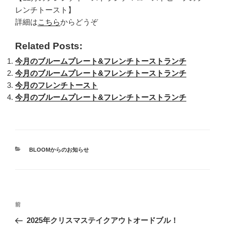
レンチトースト】
詳細は
こちら
からどうぞ
Related Posts:
今月のブルームプレート&フレンチトーストランチ
今月のブルームプレート&フレンチトーストランチ
今月のフレンチトースト
今月のブルームプレート&フレンチトーストランチ
カ
BLOOMからのお知らせ
テ
ゴ
リ
ー
投
過
前
稿
去
2025年クリスマステイクアウトオードブル！