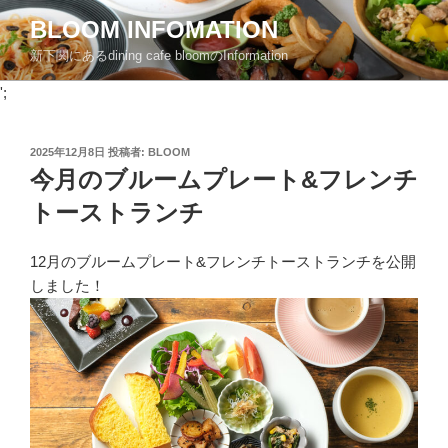
コ
BLOOM INFOMATION
ン
新下関にあるdining cafe bloomのInformation
テ
ン
';
ツ
へ
投
2025年12月8日
投稿者:
BLOOM
ス
稿
今月のブルームプレート&フレンチ
キ
日:
ッ
トーストランチ
プ
12月のブルームプレート&フレンチトーストランチを公開
しました！