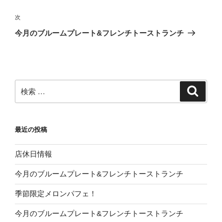
ナ
の
ビ
投
次
次
稿
ゲ
の
今月のブルームプレート&フレンチトーストランチ
投
ー
稿
シ
ョ
ン
検
検
索
索:
最近の投稿
店休日情報
今月のブルームプレート&フレンチトーストランチ
季節限定メロンパフェ！
今月のブルームプレート&フレンチトーストランチ