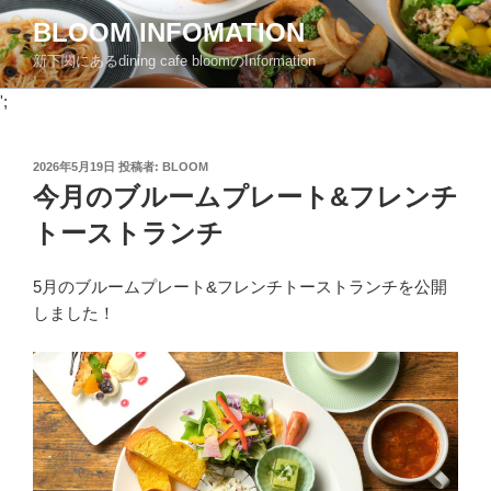
コ
BLOOM INFOMATION
ン
新下関にあるdining cafe bloomのInformation
テ
ン
';
ツ
へ
投
2026年5月19日
投稿者:
BLOOM
ス
稿
今月のブルームプレート&フレンチ
キ
日:
ッ
トーストランチ
プ
5月のブルームプレート&フレンチトーストランチを公開
しました！