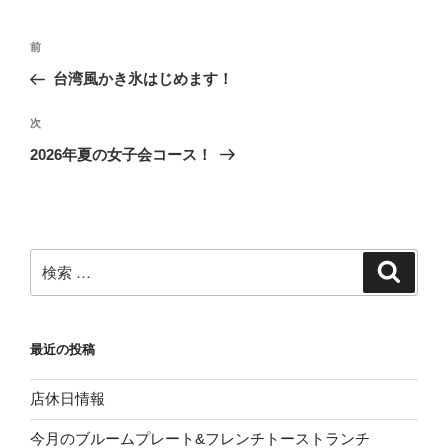
ー
投
過
前
稿
去
台湾風かき氷はじめます！
ナ
の
ビ
投
次
次
稿
ゲ
の
2026年夏の女子会コース！
投
ー
稿
シ
ョ
ン
検
検
索
索:
最近の投稿
店休日情報
今月のブルームプレート&フレンチトーストランチ