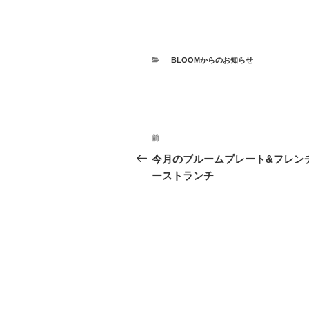
カ
BLOOMからのお知らせ
テ
ゴ
リ
ー
投
前
過
稿
去
今月のブルームプレート&フレン
の
ーストランチ
ナ
投
ビ
稿
ゲ
ー
シ
ョ