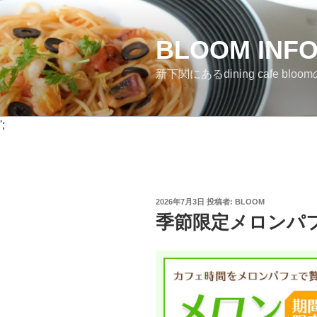
コ
ン
BLOOM INF
テ
ン
新下関にあるdining cafe bloomのI
ツ
へ
ス
';
キ
ッ
プ
投
2026年7月3日
投稿者:
BLOOM
稿
季節限定メロンパ
日: