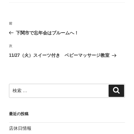
ゴ
リ
ー
投
過
前
稿
去
下関市で忘年会はブルームへ！
ナ
の
ビ
投
次
次
稿
ゲ
の
11/27（火）スイーツ付き ベビーマッサージ教室
投
ー
稿
シ
ョ
ン
検
検
索
索:
最近の投稿
店休日情報