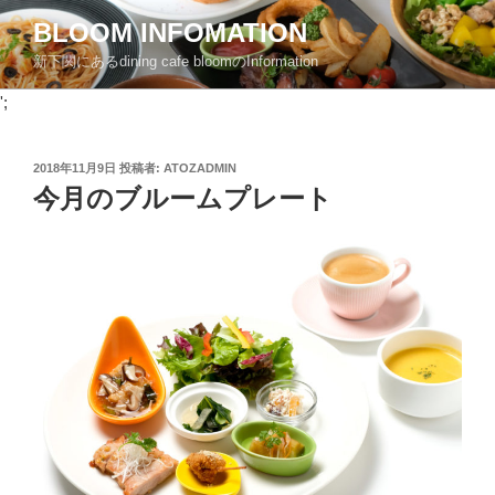
コ
BLOOM INFOMATION
ン
新下関にあるdining cafe bloomのInformation
テ
ン
';
ツ
へ
投
2018年11月9日
投稿者:
ATOZADMIN
ス
稿
今月のブルームプレート
キ
日:
ッ
プ