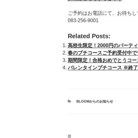
ご予約はお電話にて、お待ちし
083-256-9001
Related Posts:
高校生限定！2000円のパーテ
春のプチコースご予約受付中で
期間限定！合格おめでとうコー
バレンタインプチコース ※終
カ
BLOOMからのお知らせ
テ
ゴ
リ
ー
投
前
過