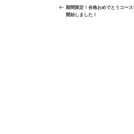
稿
去
期間限定！合格おめでとうコース
の
開始しました！
ナ
投
ビ
稿
ゲ
ー
シ
ョ
ン