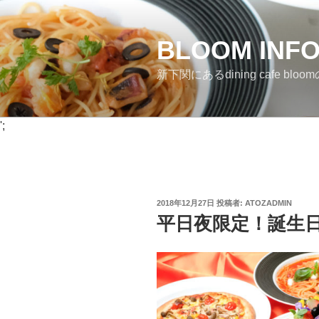
コ
ン
BLOOM INF
テ
ン
新下関にあるdining cafe bloomのI
ツ
へ
ス
';
キ
ッ
プ
投
2018年12月27日
投稿者:
ATOZADMIN
稿
平日夜限定！誕生
日: