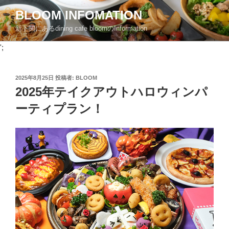
コ
BLOOM INFOMATION
ン
新下関にあるdining cafe bloomのInformation
テ
ン
';
ツ
へ
投
2025年8月25日
投稿者:
BLOOM
ス
稿
2025年テイクアウトハロウィンパ
キ
日:
ッ
ーティプラン！
プ