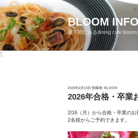
コ
ン
BLOOM INF
テ
ン
新下関にあるdining cafe bloomのI
ツ
へ
ス
';
キ
ッ
プ
投
2026年2月13日
投稿者:
BLOOM
稿
2026年合格・卒
日:
2/16（月）から合格・卒業の
2名様からご予約できます。