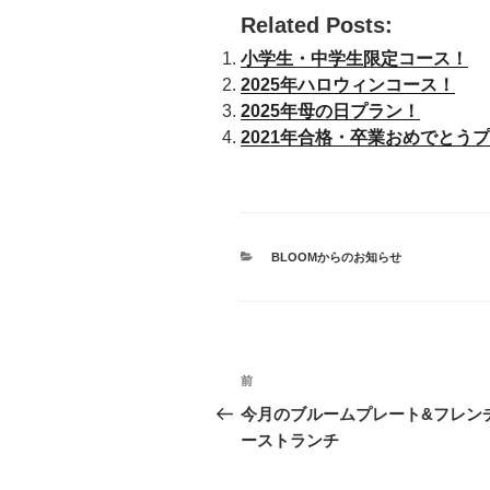
Related Posts:
小学生・中学生限定コース！
2025年ハロウィンコース！
2025年母の日プラン！
2021年合格・卒業おめでとう
カ
BLOOMからのお知らせ
テ
ゴ
リ
ー
投
前
過
稿
去
今月のブルームプレート&フレン
の
ーストランチ
ナ
投
稿